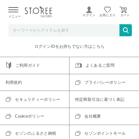
【熊本県での地震による影響について】
令和8年熊本地震に
よる配送遅延が発生しております。
ログイン
お気に入り
メニュー
ご指定のアイテムは取り扱い終了、またはただいま取り扱い
できないアイテムです。
トップへ戻る
ログインIDをお持ちでない方はこちら
ご利用ガイド
よくあるご質問
利用規約
プライバシーポリシー
セキュリティーポリシー
特定商取引法に基づく表記
Cookieポリシー
会社概要
セゾンのふるさと納税
セゾンポイントモール