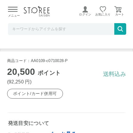
【熊本県での地震による影響について】
令和8年熊本地震に
よる配送遅延が発生しております。
ログイン
お気に入り
メニュー
ベルコスメ
ブルーシュ メイクブラシセット13点丸軸
商品コード：AA0109-c0710028-P
20,500
ポイント
送料込み
(92,250
円
)
ポイント/カード併用可
発送目安について