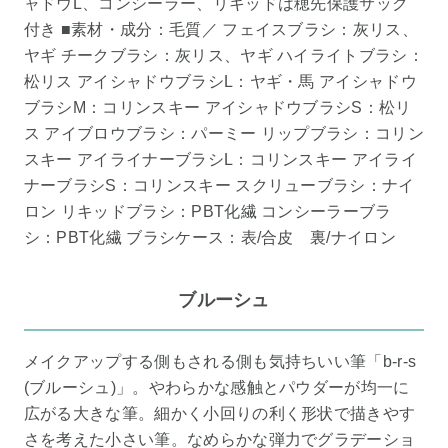
ャドウL、コンシーラー、リキッドは穂先保護サック
付き ■素材・成分：毛質／ フェイスブラシ：灰リス、
ヤギ チークブラシ：灰リス、ヤギ ハイライトブラシ：
松リス アイシャドウブラシL：ヤギ・馬 アイシャドウ
ブラシM：コリンスキー アイシャドウブラシS：松リ
ス アイブロウブラシ：パーミー リップブラシ：コリン
スキー アイライナーブラシL：コリンスキー アイライ
ナーブラシS：コリンスキー スクリューブラシ：ナイ
ロン リキッドブラシ：PBT化繊 コンシーラーブラ
シ：PBT化繊 ブラシケース：表/合皮 裏/ナイロン
ブルーシュ
メイクアップする側もされる側も気持ちいい筆「b-r-s
(ブルーシュ)」。やわらかな感触とパウダーが均一に
広がる大きな筆。細かく小回りの利く形状で描きやす
さを考えた小さい筆。なめらかな弾力でグラデーショ