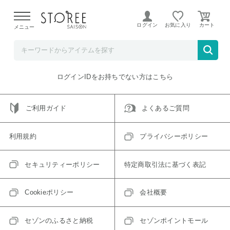
【熊本県での地震による影響について】
令和8年熊本地震に
よる配送遅延が発生しております。
ログイン
お気に入り
メニュー
ご指定のアイテムは取り扱い終了、またはただいま取り扱い
できないアイテムです。
トップへ戻る
ログインIDをお持ちでない方はこちら
ご利用ガイド
よくあるご質問
利用規約
プライバシーポリシー
セキュリティーポリシー
特定商取引法に基づく表記
Cookieポリシー
会社概要
セゾンのふるさと納税
セゾンポイントモール