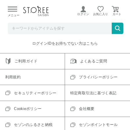
【熊本県での地震による影響について】
令和8年熊本地震に
よる配送遅延が発生しております。
ログイン
お気に入り
メニュー
ご指定のアイテムは取り扱い終了、またはただいま取り扱い
できないアイテムです。
トップへ戻る
ログインIDをお持ちでない方はこちら
ご利用ガイド
よくあるご質問
利用規約
プライバシーポリシー
セキュリティーポリシー
特定商取引法に基づく表記
Cookieポリシー
会社概要
セゾンのふるさと納税
セゾンポイントモール