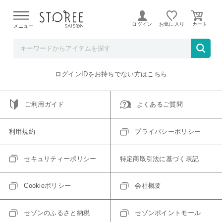
【熊本県での地震による影響について】
令和8年熊本地震に
よる配送遅延が発生しております。
ログイン
お気に入り
メニュー
ご指定のアイテムは取り扱い終了、またはただいま取り扱い
できないアイテムです。
トップへ戻る
ログインIDをお持ちでない方はこちら
ご利用ガイド
よくあるご質問
利用規約
プライバシーポリシー
セキュリティーポリシー
特定商取引法に基づく表記
Cookieポリシー
会社概要
セゾンのふるさと納税
セゾンポイントモール