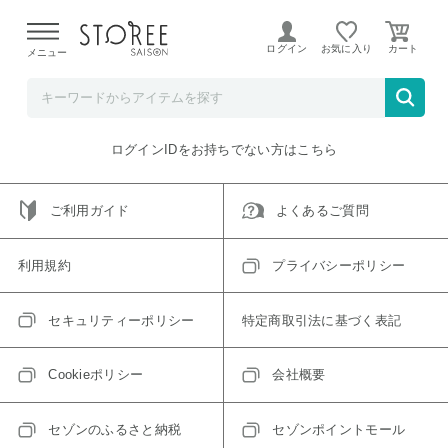
【熊本県での地震による影響について】
令和8年熊本地震に
よる配送遅延が発生しております。
ログイン
お気に入り
メニュー
ご指定のアイテムは取り扱い終了、またはただいま取り扱い
できないアイテムです。
トップへ戻る
ログインIDをお持ちでない方はこちら
ご利用ガイド
よくあるご質問
利用規約
プライバシーポリシー
セキュリティーポリシー
特定商取引法に基づく表記
Cookieポリシー
会社概要
セゾンのふるさと納税
セゾンポイントモール