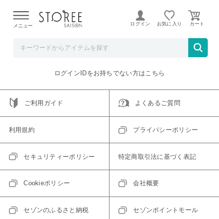
【熊本県での地震による影響について】
令和8年熊本地震に
よる配送遅延が発生しております。
ログイン
お気に入り
メニュー
ご指定のアイテムは取り扱い終了、またはただいま取り扱い
できないアイテムです。
トップへ戻る
ログインIDをお持ちでない方はこちら
ご利用ガイド
よくあるご質問
利用規約
プライバシーポリシー
セキュリティーポリシー
特定商取引法に基づく表記
Cookieポリシー
会社概要
セゾンのふるさと納税
セゾンポイントモール