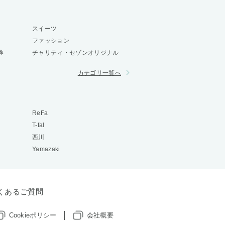
スイーツ
ファッション
券
チャリティ・セゾンオリジナル
カテゴリ一覧へ
ReFa
T-fal
西川
Yamazaki
くあるご質問
Cookieポリシー
会社概要