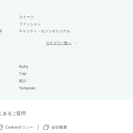
スイーツ
ファッション
券
チャリティ・セゾンオリジナル
カテゴリ一覧へ
ReFa
T-fal
西川
Yamazaki
くあるご質問
Cookieポリシー
会社概要