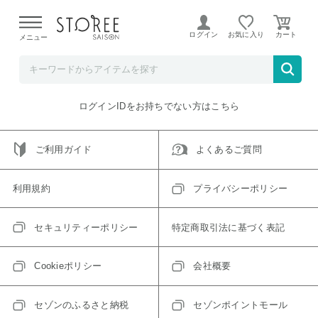
【熊本県での地震による影響について】
令和8年熊本地震に
よる配送遅延が発生しております。
ログイン
お気に入り
メニュー
ご指定のアイテムは取り扱い終了、またはただいま取り扱い
できないアイテムです。
トップへ戻る
ログインIDをお持ちでない方はこちら
ご利用ガイド
よくあるご質問
利用規約
プライバシーポリシー
セキュリティーポリシー
特定商取引法に基づく表記
Cookieポリシー
会社概要
セゾンのふるさと納税
セゾンポイントモール