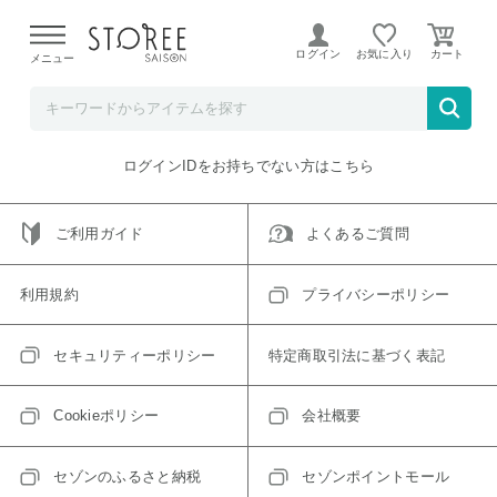
【熊本県での地震による影響について】
令和8年熊本地震に
よる配送遅延が発生しております。
ログイン
お気に入り
メニュー
ご指定のアイテムは取り扱い終了、またはただいま取り扱い
できないアイテムです。
トップへ戻る
ログインIDをお持ちでない方はこちら
ご利用ガイド
よくあるご質問
利用規約
プライバシーポリシー
セキュリティーポリシー
特定商取引法に基づく表記
Cookieポリシー
会社概要
セゾンのふるさと納税
セゾンポイントモール