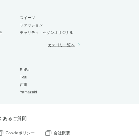
スイーツ
ファッション
券
チャリティ・セゾンオリジナル
カテゴリ一覧へ
ReFa
T-fal
西川
Yamazaki
くあるご質問
Cookieポリシー
会社概要