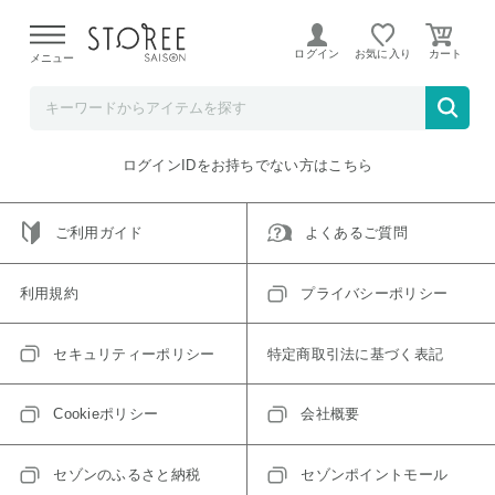
【熊本県での地震による影響について】
令和8年熊本地震に
よる配送遅延が発生しております。
ログイン
お気に入り
メニュー
ご指定のアイテムは取り扱い終了、またはただいま取り扱い
できないアイテムです。
トップへ戻る
ログインIDをお持ちでない方はこちら
ご利用ガイド
よくあるご質問
利用規約
プライバシーポリシー
セキュリティーポリシー
特定商取引法に基づく表記
Cookieポリシー
会社概要
セゾンのふるさと納税
セゾンポイントモール