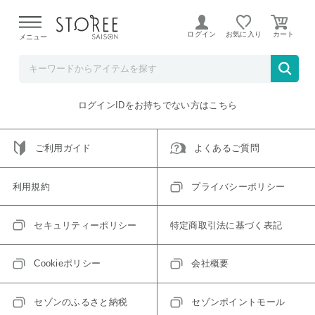
【熊本県での地震による影響について】
令和8年熊本地震に
よる配送遅延が発生しております。
ログイン
お気に入り
メニュー
ご指定のアイテムは取り扱い終了、またはただいま取り扱い
できないアイテムです。
トップへ戻る
ログインIDをお持ちでない方はこちら
ご利用ガイド
よくあるご質問
利用規約
プライバシーポリシー
セキュリティーポリシー
特定商取引法に基づく表記
Cookieポリシー
会社概要
セゾンのふるさと納税
セゾンポイントモール