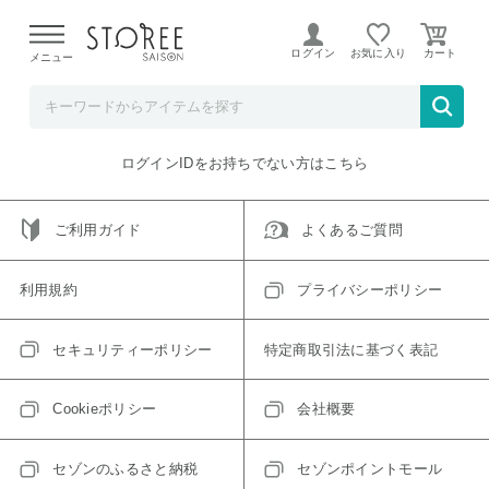
【熊本県での地震による影響について】
令和8年熊本地震に
よる配送遅延が発生しております。
ログイン
お気に入り
メニュー
ご指定のアイテムは取り扱い終了、またはただいま取り扱い
できないアイテムです。
トップへ戻る
ログインIDをお持ちでない方はこちら
ご利用ガイド
よくあるご質問
利用規約
プライバシーポリシー
セキュリティーポリシー
特定商取引法に基づく表記
Cookieポリシー
会社概要
セゾンのふるさと納税
セゾンポイントモール