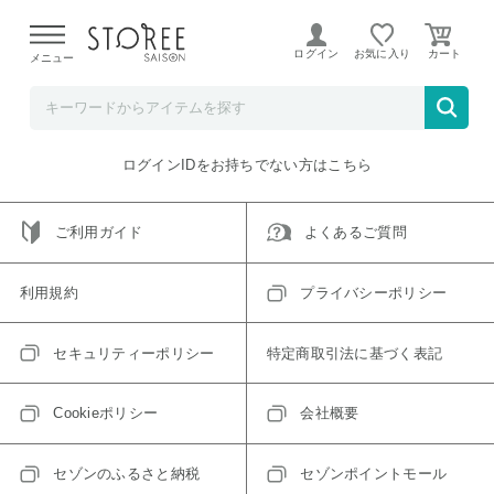
【熊本県での地震による影響について】
令和8年熊本地震に
よる配送遅延が発生しております。
ログイン
お気に入り
メニュー
ご指定のアイテムは取り扱い終了、またはただいま取り扱い
できないアイテムです。
トップへ戻る
ログインIDをお持ちでない方はこちら
ご利用ガイド
よくあるご質問
利用規約
プライバシーポリシー
セキュリティーポリシー
特定商取引法に基づく表記
Cookieポリシー
会社概要
セゾンのふるさと納税
セゾンポイントモール