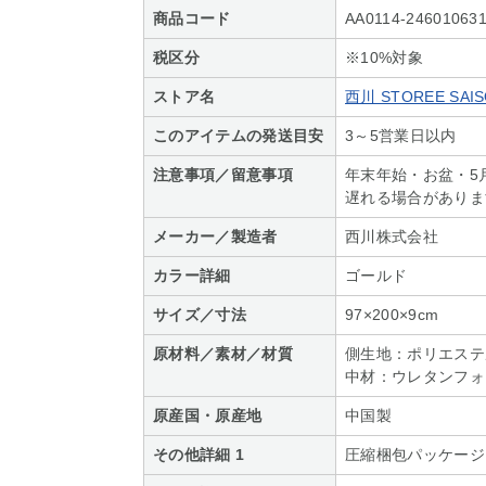
商品コード
AA0114-24601063
税区分
※10%対象
ストア名
西川 STOREE SAI
このアイテムの発送目安
3～5営業日以内
注意事項／留意事項
年末年始・お盆・5
遅れる場合がありま
メーカー／製造者
西川株式会社
カラー詳細
ゴールド
サイズ／寸法
97×200×9cm
原材料／素材／材質
側生地：ポリエステ
中材：ウレタンフォ
原産国・原産地
中国製
その他詳細 1
圧縮梱包パッケージ