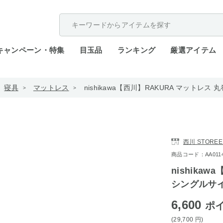
配送遅延が発生しております。
キャンペーン・特集
目玉品
ランキング
厳選アイテム
寝具
マットレス
nishikawa【西川】RAKURA マットレス
西川 STOREE
商品コード：AA0114-
nishika
シングルサイ
6,600
ポ
(29,700
円
)