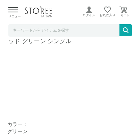
【熊本県での地震による影響について】
令和8年熊本地震に
よる配送遅延が発生しております。
ログイン
お気に入り
メニュー
西川 STOREE SAISON店
nishikawa【西川】hauu ひんやり冷感敷きパ
ッド グリーン シングル
カラー：
グリーン