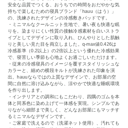
安全な品質でつくる、おうちでの時間をおだやかな気
持ちで楽しむための寝具ブランド「hauu（はう）」
の、洗練されたデザインの冷感敷きパッドです。
・ミニマルなクールニット生地で、暑い夜も快適な眠
りを。染まりにくい性質の接触冷感素材を白いストラ
イプとしてデザインに取り入れ、ひんやりとした肌触
りと美しい見た目を両立しました。q-max値0.426は
冷感基準（0.2以上）の2倍以上という優れた冷感効果
で、寝苦しい季節も心地よくお過ごしいただけます。
・従来の冷感寝具のイメージを覆すスタイリッシュな
カラーと、細めの横段キルトが洗練された印象を演
出。hauuならではの上質なデザインで、お部屋の空
間に自然に溶け込みながら、涼やかで快適な睡眠環境
を作り出します。
・インテリアとの調和にもこだわり、四隅のゴムを本
体と同系色に染め上げて一体感を実現。シンプルであ
りながら細部まで美しく、どんなお部屋にもマッチす
るミニマルなデザインです。
・ご家庭で洗えるので（洗濯ネット使用）、汚れても