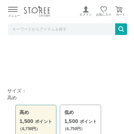
【熊本県での地震による影響について】
令和8年熊本地震に
よる配送遅延が発生しております。
ログイン
お気に入り
メニュー
西川 STOREE SAISON店
西川 睡眠博士 首・肩フィット まくら 高め
サイズ：
高め
高め
低め
1,500
1,500
ポイント
ポイント
（6,750円）
（6,750円）