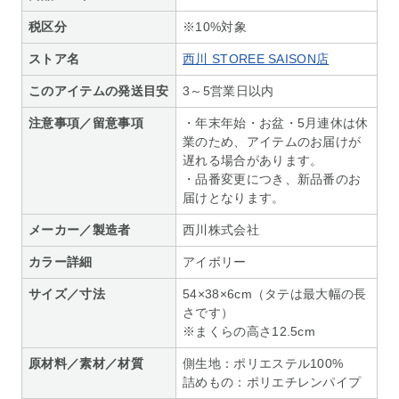
税区分
※10%対象
ストア名
西川 STOREE SAISON店
このアイテムの発送目安
3～5営業日以内
注意事項／留意事項
・年末年始・お盆・5月連休は休
業のため、アイテムのお届けが
遅れる場合があります。
・品番変更につき、新品番のお
届けとなります。
メーカー／製造者
西川株式会社
カラー詳細
アイボリー
サイズ／寸法
54×38×6cm（タテは最大幅の長
さです）
※まくらの高さ12.5cm
原材料／素材／材質
側生地：ポリエステル100%
詰めもの：ポリエチレンパイプ