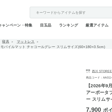
配送遅延が発生しております。
キャンペーン・特集
目玉品
ランキング
厳選アイテム
寝具
マットレス
］モバイルマット チャコールグレー スリムサイズ(60×180×3.5cm)
西川 STOREE
商品コード：AA0114-
【2026年9
アーポータ
ー スリムサイズ
7,900
ポ