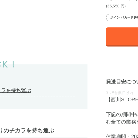
(35,550
円
)
ポイント/カード併
K !
発送目安につ
カラを持ち運ぶ
3～5営業日以内
【西川STOR
下記の期間中
む全ての業務
りのチカラを持ち運ぶ
休業期間：202