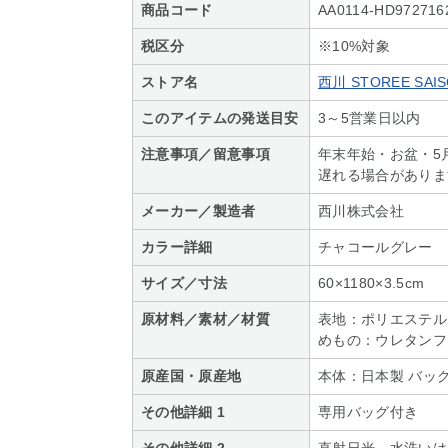
商品コード
AA0114-HD972716
税区分
※10%対象
ストア名
西川 STOREE SAI
このアイテムの発送目安
3～5営業日以内
注意事項／留意事項
年末年始・お盆・5
遅れる場合がありま
メーカー／製造者
西川株式会社
カラー詳細
チャコールグレー
サイズ／寸法
60×1180×3.5cm
原材料／素材／材質
表地：ポリエステル1
めもの：ウレタンフ
原産国・原産地
本体：日本製 バッ
その他詳細 1
専用バッグ付き