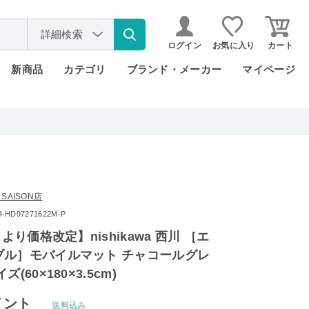
詳細検索
ログイン
お気に入り
カート
新商品
カテゴリ
ブランド・メーカー
マイページ
 SAISON店
HD97271622M-P
月より価格改定】nishikawa 西川 ［エ
ブル］モバイルマット チャコールグレ
(60×180×3.5cm)
イント
送料込み