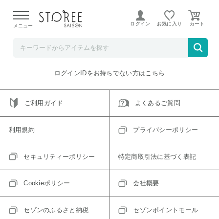
【熊本県での地震による影響について】
令和8年熊本地震に
よる配送遅延が発生しております。
ログイン
お気に入り
メニュー
ご指定のアイテムは取り扱い終了、またはただいま取り扱い
できないアイテムです。
トップへ戻る
ログインIDをお持ちでない方はこちら
ご利用ガイド
よくあるご質問
利用規約
プライバシーポリシー
セキュリティーポリシー
特定商取引法に基づく表記
Cookieポリシー
会社概要
セゾンのふるさと納税
セゾンポイントモール