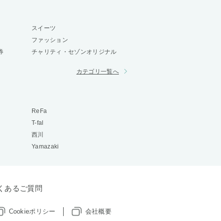
スイーツ
ファッション
券
チャリティ・セゾンオリジナル
カテゴリ一覧へ
ReFa
T-fal
西川
Yamazaki
くあるご質問
Cookieポリシー
会社概要