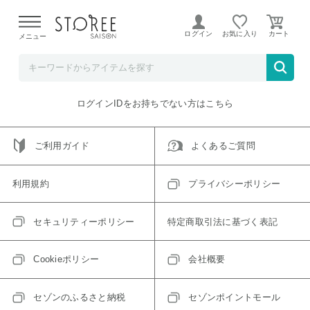
【熊本県での地震による影響について】
令和8年熊本地震に
よる配送遅延が発生しております。
ログイン
お気に入り
メニュー
ご指定のアイテムは取り扱い終了、またはただいま取り扱い
できないアイテムです。
トップへ戻る
ログインIDをお持ちでない方はこちら
ご利用ガイド
よくあるご質問
利用規約
プライバシーポリシー
セキュリティーポリシー
特定商取引法に基づく表記
Cookieポリシー
会社概要
セゾンのふるさと納税
セゾンポイントモール