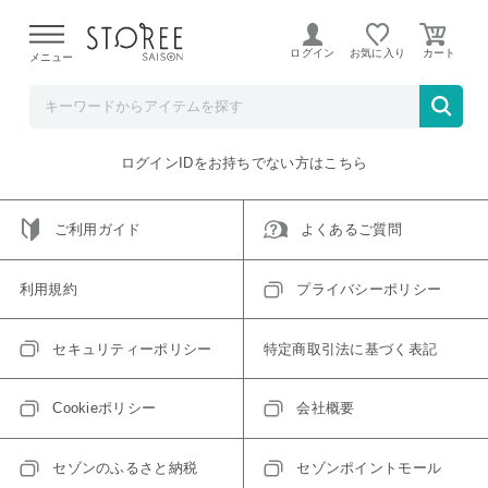
【熊本県での地震による影響について】
令和8年熊本地震に
よる配送遅延が発生しております。
ログイン
お気に入り
メニュー
ご指定のアイテムは取り扱い終了、またはただいま取り扱い
できないアイテムです。
トップへ戻る
ログインIDをお持ちでない方はこちら
ご利用ガイド
よくあるご質問
利用規約
プライバシーポリシー
セキュリティーポリシー
特定商取引法に基づく表記
Cookieポリシー
会社概要
セゾンのふるさと納税
セゾンポイントモール