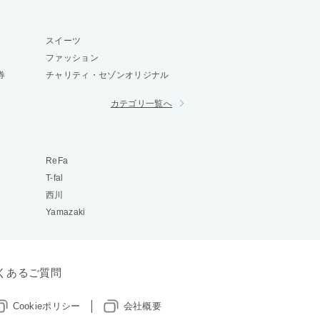
スイーツ
ファッション
券
チャリティ・セゾンオリジナル
カテゴリ一覧へ
ReFa
T-fal
西川
Yamazaki
くあるご質問
Cookieポリシー
会社概要