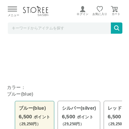
【熊本県での地震による影響について】
令和8年熊本地震に
よる配送遅延が発生しております。
ログイン
お気に入り
メニュー
いいものセレクト
新潟県 燕×高岡 茶筒L ブルー
ブルー
レッド
シルバー
カラー：
ブルー(blue)
ブルー(blue)
シルバー(silver)
レッド(re
6,500
6,500
6,500
ポイント
ポイント
ポ
（29,250円）
（29,250円）
（29,250円