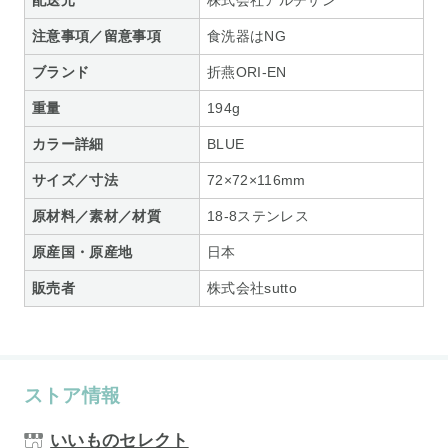
配送元
株式会社アルチザン
注意事項／留意事項
食洗器はNG
ブランド
折燕ORI-EN
重量
194g
カラー詳細
BLUE
サイズ／寸法
72×72×116mm
原材料／素材／材質
18-8ステンレス
原産国・原産地
日本
販売者
株式会社sutto
ストア情報
いいものセレクト