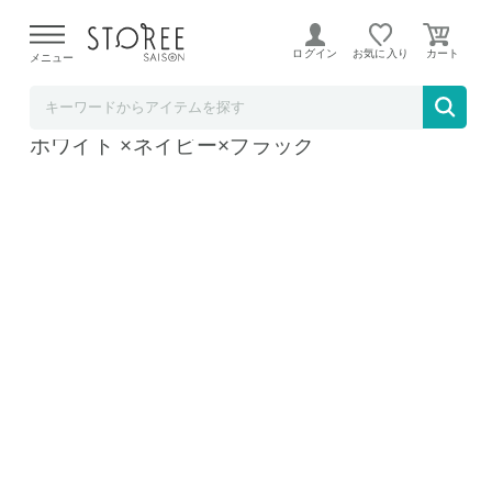
【熊本県での地震による影響について】
令和8年熊本地震に
よる配送遅延が発生しております。
ログイン
お気に入り
メニュー
いいものセレクト
鋳向屋 ハンガー＆フックセット 男の子向け
ホワイト ×ネイビー×ブラック
使用方法→