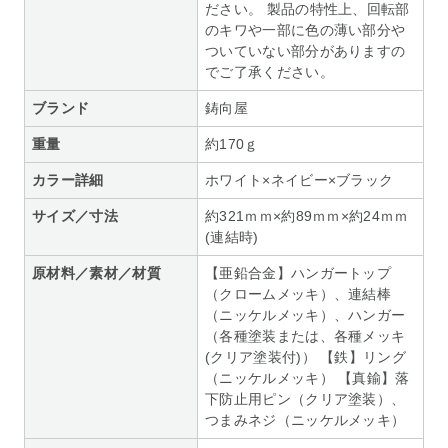
ださい。 製品の特性上、回転部
のキワや一部に色の薄い部分や
ついていない部分がありますの
でご了承ください。
ブランド
鋳向屋
重量
約170ｇ
カラー詳細
ホワイト×ネイビー×ブラック
サイズ／寸法
約321ｍｍ×約89ｍｍ×約24ｍｍ
(連結時)
原材料／素材／材質
【亜鉛合金】ハンガートップ
（クロームメッキ）、連結棒
（ニッケルメッキ）、ハンガー
（各種塗装または、各種メッキ
(クリア塗装付)） 【鉄】リング
（ニッケルメッキ） 【真鍮】落
下防止用ピン（クリア塗装）、
つまみネジ（ニッケルメッキ）