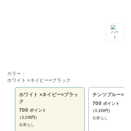
ハンガーのネジ(棒)を外します。※方向と向きにご注意下さ
い
写真のようにジェイフックとハンガートップを連結棒で繋
げ、ネジを締めます。
写真のようにジェイフックの一番下にハンガーを連結すれば
完成です。
カラー：
ホワイト ×ネイビー×ブラック
ホワイト ×ネイビー×ブラッ
チンツブルー×ホ
ク
700
ポイント
700
ポイント
（3,150円）
（3,150円）
在庫なし
在庫なし