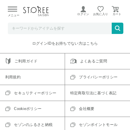
【熊本県での地震による影響について】
令和8年熊本地震に
よる配送遅延が発生しております。
ログイン
お気に入り
メニュー
ご指定のアイテムは取り扱い終了、またはただいま取り扱い
できないアイテムです。
トップへ戻る
ログインIDをお持ちでない方はこちら
ご利用ガイド
よくあるご質問
利用規約
プライバシーポリシー
セキュリティーポリシー
特定商取引法に基づく表記
Cookieポリシー
会社概要
セゾンのふるさと納税
セゾンポイントモール