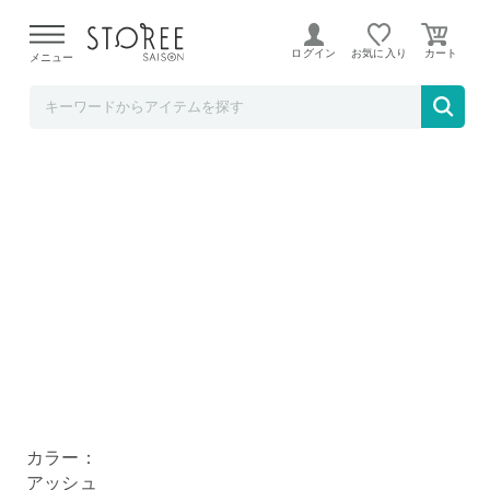
【熊本県での地震による影響について】
令和8年熊本地震に
よる配送遅延が発生しております。
ログイン
お気に入り
メニュー
いいものセレクト
美濃焼 徳利3点セット アッシュ
徳利
盃
おつまみトレー
セット内容(徳利・盃・おつまみトレー)
カラー：
アッシュ