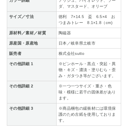
カラー詳細
アッシュ、バイオレット、ソー
ダ、マスタード、オリーブ
サイズ／寸法
徳利 7×14.5 盃 6.5×4 お
つまみトレー 8.1×1.8（cm)
原材料／素材／材質
陶磁器
原産国・原産地
日本／岐阜県土岐市
販売者
株式会社sutto
その他詳細 1
※ピンホール・黒点・突起・異
物・キズ・濃淡・塗りむら・歪
み・ガタつき等がございます。
その他詳細 2
※一つ一つサイズ・重さ・色
味・模様に若干の固体差があり
ます。
その他詳細 3
※商品梱包の緩衝材には環境保
護のため古紙を使用しておりま
す。