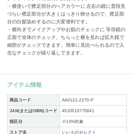
・横使いで襟足部分のヘアカラーに 左右の鏡に普段見
づらい襟足部分が大きくはっきり映せるので、襟足部
分の白髪染めするのに大変便利です。
・横向きでメイクアップやお肌のチェックに 等倍鏡の
正面で全体のチェック、ちらっと横を見れば拡大鏡で
細部がチェックできます。簡単に見比べられるので入
念なチェックが繰り返しできます。
アイテム情報
商品コード
AA0121-2270-P
JAN(またはISBN)コード
4510510775641
税区分
※10%対象
ストア名
いいものセレクト