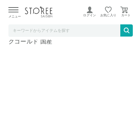
【熊本県での地震による影響について】
令和8年熊本地震に
よる配送遅延が発生しております。
ログイン
お気に入り
メニュー
いいものセレクト
ナピュア スタイリングスタンドミラー ピン
クゴールド 国産