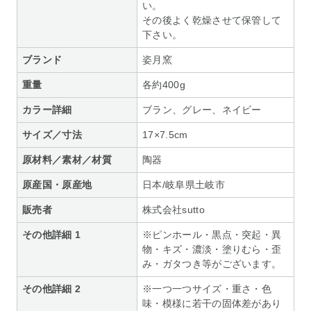
い。
その後よく乾燥させて保管して
下さい。
ブランド
姿月窯
重量
各約400g
カラー詳細
ブラン、グレー、ネイビー
サイズ／寸法
17×7.5cm
原材料／素材／材質
陶器
原産国・原産地
日本/岐阜県土岐市
販売者
株式会社sutto
その他詳細 1
※ピンホール・黒点・突起・異
物・キズ・濃淡・塗りむら・歪
み・ガタつき等がございます。
その他詳細 2
※一つ一つサイズ・重さ・色
味・模様に若干の固体差があり