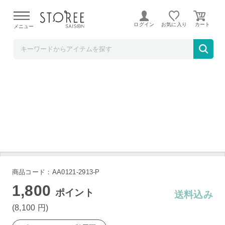
【熊本県での地震による影響について】
令和8年熊本地震に
よる配送遅延が発生しております。
ログイン
お気に入り
メニュー
いいものセレクト
美濃焼 ソイル プレート 大 3色 セット
商品コード：AA0121-2913-P
1,800
ポイント
送料込み
(8,100
円
)