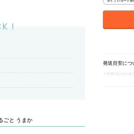
ポイント/カード併
K !
発送目安につ
５営業日以内の発
るごと うまか