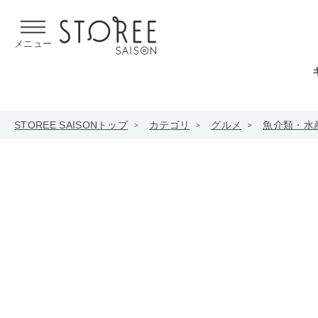
【熊本県での地震による影響について】
令和8年熊本地震による
メニュー
STOREE SAISONトップ
カテゴリ
グルメ
魚介類・水