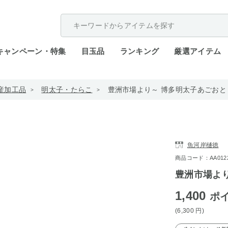
配送遅延が発生しております。
キャンペーン・特集
目玉品
ランキング
厳選アイテム
産加工品
明太子・たらこ
豊洲市場より～ 博多明太子あごおとし 
魚河岸樋徳
商品コード：AA0122-
豊洲市場より
1,400
ポ
(6,300
円
)