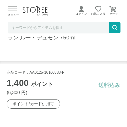
【熊本県での地震による影響について】
令和8年熊本地震に
よる配送遅延が発生しております。
ログイン
お気に入り
メニュー
横浜君嶋屋STOREESAISON店
クレマン・ド・ブルゴーニュ ブラン・ド・ブ
ラン ルー・デュモン 750ml
商品コード：AA0125-16100388-P
1,400
ポイント
送料込み
(6,300
円
)
ポイント/カード併用可