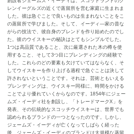
創設者ジェームズ・イーディは、スコットランドのグ
レンイーグルズの近くで蒸留所を営む家庭に生まれま
した。彼は急ぐことで良いものは生まれないことをこ
の蒸留所で学びました。そして、イーディ―家の昔な
がらの技法で、彼自身のブレンドを作り始めたのでし
た。彼のウイスキーの秘訣はとてもシンプルでした。
1つは高品質であること、次に厳選された木の樽を使
用すること、そして3つ目にブレンディングの経験で
した。これらのどの要素も欠けていてはならなく、そ
してウイスキーを作り上げる過程で急ぐことは決して
許されないということです。それは、芸術ともいえる
ブレンディングは、ウイスキー同様に、時間をかける
ことでより優れていくからなのです。1854年にジェー
ムズ・イーディ社を創設し、「トレードマークX」を
発表、その伝統的なスコッチウイスキーは、世界でも
認められるブランドの一つとなったのです。しかし、
ジェームズ・イーディが亡くなってしばらく経った
後、ジェームズ・イーディのブランドは大規模な蒸留