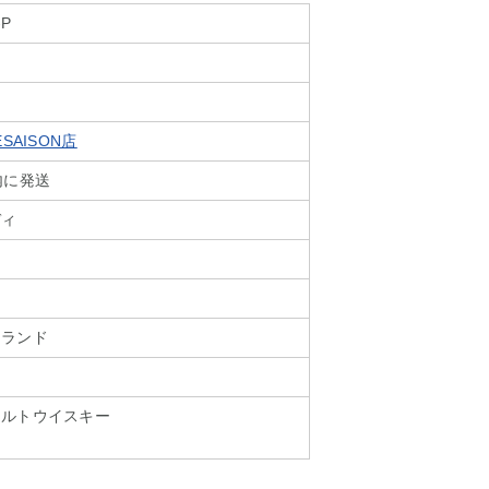
-P
SAISON店
内に発送
ディ
トランド
モルトウイスキー