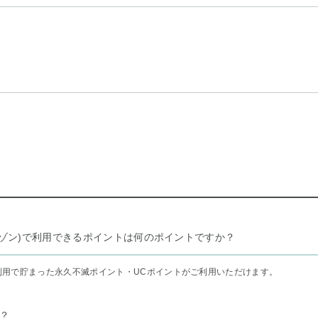
リー セゾン)で利用できるポイントは何のポイントですか？
利用で貯まった永久不滅ポイント・UCポイントがご利用いただけます。
？