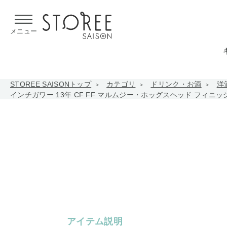
【熊本県での地震による影響について】
令和8年熊本地震による
メニュー
STOREE SAISONトップ
カテゴリ
ドリンク・お酒
洋
インチガワー 13年 CF FF マルムジー・ホッグスヘッド フィニッシ
アイテム説明