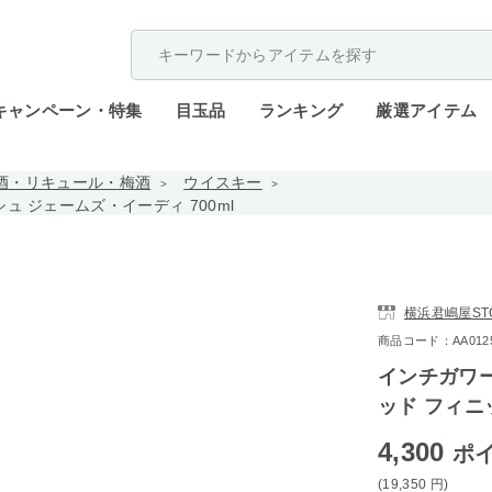
配送遅延が発生しております。
キャンペーン・特集
目玉品
ランキング
厳選アイテム
酒・リキュール・梅酒
ウイスキー
ュ ジェームズ・イーディ 700ml
横浜君嶋屋STO
商品コード：AA0125-
インチガワー
ッド フィニ
4,300
ポ
(19,350
円
)