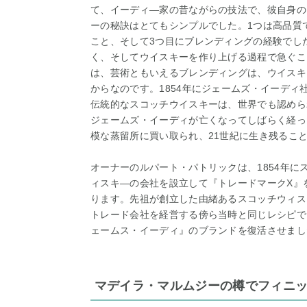
て、イーディ―家の昔ながらの技法で、彼自身の
ーの秘訣はとてもシンプルでした。1つは高品質
こと、そして3つ目にブレンディングの経験でし
く、そしてウイスキーを作り上げる過程で急ぐこ
は、芸術ともいえるブレンディングは、ウイスキ
からなのです。1854年にジェームズ・イーディ
伝統的なスコッチウイスキーは、世界でも認めら
ジェームズ・イーディが亡くなってしばらく経っ
模な蒸留所に買い取られ、21世紀に生き残るこ
オーナーのルパート・パトリックは、1854年
ィスキ―の会社を設立して『トレードマークX』
ります。先祖が創立した由緒あるスコッチウィス
トレード会社を経営する傍ら当時と同じレシピで
ェームス・イーディ』のブランドを復活させまし
マデイラ・マルムジーの樽でフィニッ