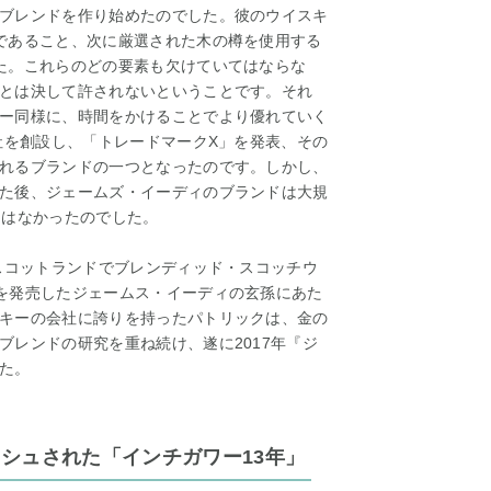
ブレンドを作り始めたのでした。彼のウイスキ
であること、次に厳選された木の樽を使用する
た。これらのどの要素も欠けていてはならな
とは決して許されないということです。それ
ー同様に、時間をかけることでより優れていく
社を創設し、「トレードマークX」を発表、その
れるブランドの一つとなったのです。しかし、
た後、ジェームズ・イーディのブランドは大規
とはなかったのでした。
にスコットランドでブレンディッド・スコッチウ
を発売したジェームス・イーディの玄孫にあた
キーの会社に誇りを持ったパトリックは、金の
ブレンドの研究を重ね続け、遂に2017年『ジ
た。
シュされた「インチガワー13年」