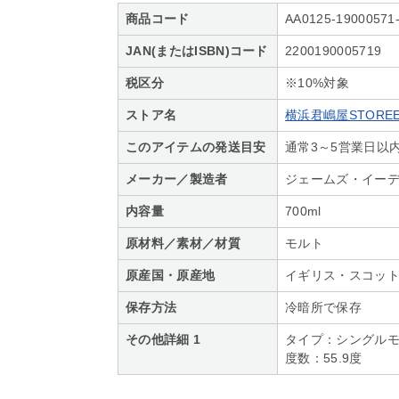
商品コード
AA0125-19000571
JAN(またはISBN)コード
2200190005719
税区分
※10%対象
ストア名
横浜君嶋屋STOREE
このアイテムの発送目安
通常3～5営業日以
メーカー／製造者
ジェームズ・イー
内容量
700ml
原材料／素材／材質
モルト
原産国・原産地
イギリス・スコッ
保存方法
冷暗所で保存
その他詳細 1
タイプ：シングル
度数：55.9度