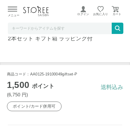
【熊本県での地震による影響について】
令和8年熊本地震に
よる配送遅延が発生しております。
ログイン
お気に入り
メニュー
横浜君嶋屋STOREESAISON店
岩井トラディション ブレンデッドウイスキー
2本セット ギフト箱 ラッピング付
商品コード：AA0125-19100049giftset-P
1,500
ポイント
送料込み
(6,750
円
)
ポイント/カード併用可