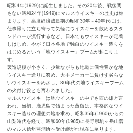
昭和4年(1929)に誕生しました。その20年後、戦後間
もない昭和24年(1949)にマルスウイスキーの歴史は始
まります。高度経済成長期の昭和30年～40年代には、
仕事帰りに立ち寄って気軽にウイスキーを飲めるスタ
ンドバーが流行するなど、日本でもウイスキーが定着
しはじめ、やがて日本各地で独自のウイスキー造りを
はじめるという「地ウイスキー」ブームが起こりま
す。
製造規模が小さく、少量ながらも地道に個性豊かな地
ウイスキー造りに努め、大手メーカーに負けず劣らな
いウイスキーをめざし、80年代の地ウイスキーブーム
の火付け役とも言われました。
マルスウイスキーは地ウイスキーの中でも西の雄と言
われ、当初、鹿児島で始まった蒸留は、本格的なウイ
スキー造りの理想の地を求め、昭和35年(1960)からの
山梨時代を経て、昭和60年(1985)に長野県駒ヶ岳山麓
のマルス信州蒸溜所へ受け継がれ現在に至ります。