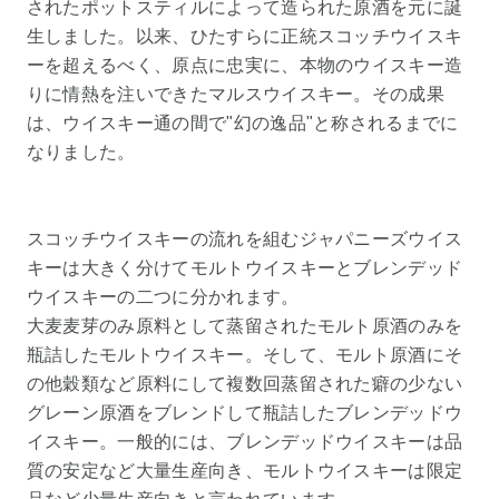
されたポットスティルによって造られた原酒を元に誕
生しました。以来、ひたすらに正統スコッチウイスキ
ーを超えるべく、原点に忠実に、本物のウイスキー造
りに情熱を注いできたマルスウイスキー。その成果
は、ウイスキー通の間で"幻の逸品"と称されるまでに
なりました。
スコッチウイスキーの流れを組むジャパニーズウイス
キーは大きく分けてモルトウイスキーとブレンデッド
ウイスキーの二つに分かれます。
大麦麦芽のみ原料として蒸留されたモルト原酒のみを
瓶詰したモルトウイスキー。そして、モルト原酒にそ
の他穀類など原料にして複数回蒸留された癖の少ない
グレーン原酒をブレンドして瓶詰したブレンデッドウ
イスキー。一般的には、ブレンデッドウイスキーは品
質の安定など大量生産向き、モルトウイスキーは限定