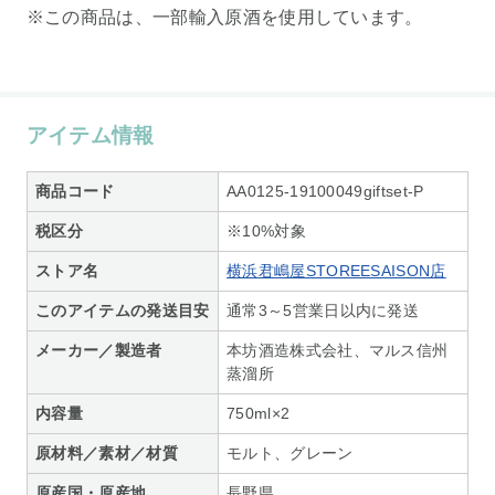
※この商品は、一部輸入原酒を使用しています。
アイテム情報
商品コード
AA0125-19100049giftset-P
税区分
※10%対象
ストア名
横浜君嶋屋STOREESAISON店
このアイテムの発送目安
通常3～5営業日以内に発送
メーカー／製造者
本坊酒造株式会社、マルス信州
蒸溜所
内容量
750ml×2
原材料／素材／材質
モルト、グレーン
原産国・原産地
長野県