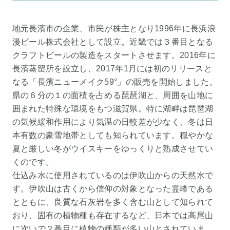
地元長濱市の企業、市民が株主となり1996年に長浜浪
漫ビール株式会社として設立。近畿では３番目となる
クラフトビールの製造をスタートさせます。2016年に
長濱蒸留所を設立し、2017年1月には初のリリースと
なる「長濱ニューメイク59°」の販売を開始しました。
県の６分の１の面積を占める琵琶湖と、周囲を山地に
囲まれた特殊な環境をもつ滋賀県。特に湖畔は琵琶湖
の気候緩和作用により気温の日較差が少なく、冬は日
本有数の豪雪地帯としても知られています。穏やかな
夏と厳しい冬がウイスキーをゆっくりと熟成させてい
くのです。
仕込み水に使用されているのは伊吹山からの天然水で
す。伊吹山は古くから信仰の対象となった霊峰である
とともに、良質な石灰岩を多く含む山として知られて
おり、固有の植物種も存在するなど、日本では高尾山
に次いで２番目に植物の種類が多い山とされていま