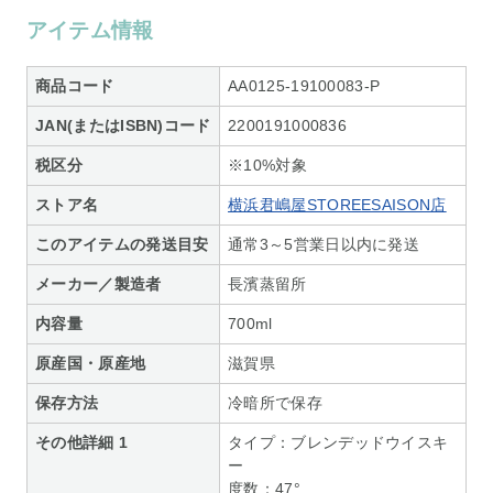
アイテム情報
商品コード
AA0125-19100083-P
JAN(またはISBN)コード
2200191000836
税区分
※10%対象
ストア名
横浜君嶋屋STOREESAISON店
このアイテムの発送目安
通常3～5営業日以内に発送
メーカー／製造者
長濱蒸留所
内容量
700ml
原産国・原産地
滋賀県
保存方法
冷暗所で保存
その他詳細 1
タイプ：ブレンデッドウイスキ
ー
度数：47°