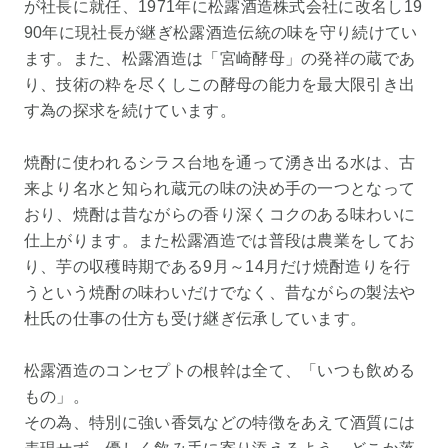
が社長に就任、1971年に松露酒造株式会社に改名し19
90年に現社長が継ぎ松露酒造伝統の味を守り続けてい
ます。また、松露酒造は「宮崎酵母」の発祥の蔵であ
り、技術の粋を尽くしこの酵母の能力を最大限引き出
す為の探求を続けています。
焼酎に使われるシラス台地を通って湧き出る水は、古
来より名水と知られ蔵元の味の決め手の一つとなって
おり、焼酎は昔ながらの香り深くコクのある味わいに
仕上がります。また松露酒造では普段は農業をしてお
り、芋の収穫時期である9月～14月だけ焼酎造りを行
うという焼酎の味わいだけでなく、昔ながらの製法や
杜氏の仕事の仕方も受け継ぎ伝承しています。
松露酒造のコンセプトの根幹は全て、「いつも飲める
もの」。
その為、特別に強い香気などの特徴をあえて酒質には