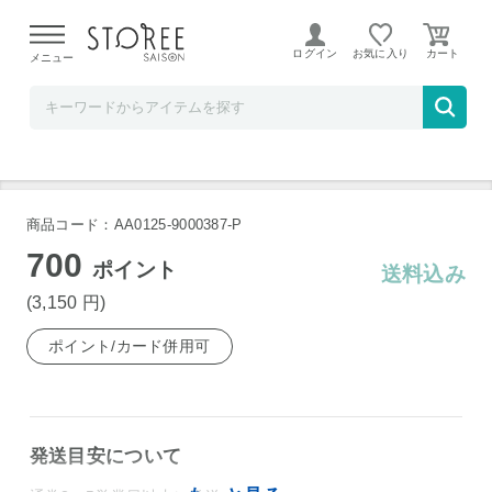
【熊本県での地震による影響について】
令和8年熊本地震に
よる配送遅延が発生しております。
ログイン
お気に入り
メニュー
横浜君嶋屋STOREESAISON店
松露 くろむぎ 麦 720ml
商品コード：AA0125-9000387-P
700
ポイント
送料込み
(3,150
円
)
ポイント/カード併用可
発送目安について