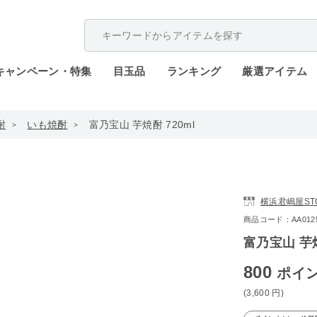
配送遅延が発生しております。
キャンペーン・特集
目玉品
ランキング
厳選アイテム
酎
いも焼酎
富乃宝山 芋焼酎 720ml
横浜君嶋屋STO
商品コード：AA0125-
富乃宝山 芋焼
800
ポイ
(3,600
円
)