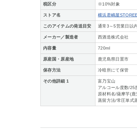
税区分
※10%対象
ストア名
横浜君嶋屋STOREE
このアイテムの発送目安
通常3～5営業日以
メーカー／製造者
西酒造株式会社
内容量
720ml
原産国・原産地
鹿児島県日置市
保存方法
冷暗所にて保管
その他詳細 1
富乃宝山
アルコール度数/25
原材料名/薩摩芋(鹿
蒸留方法/常圧単式