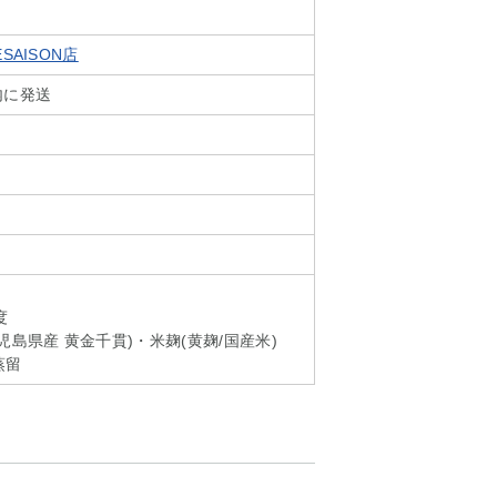
SAISON店
内に発送
度
児島県産 黄金千貫)・米麹(黄麹/国産米)
蒸留