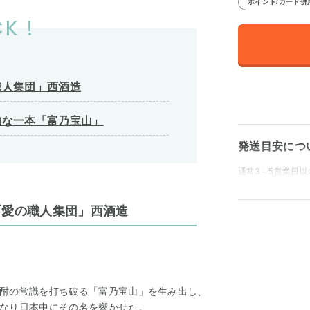
ポイント/カード併
K !
職人集団」西酒造
的な一本「富乃宝山」
発送目安につ
通常3～5営業日以
「愛の職人集団」西酒造
酎の常識を打ち破る「富乃宝山」を生み出し、
なり日本中にその名を響かせた。