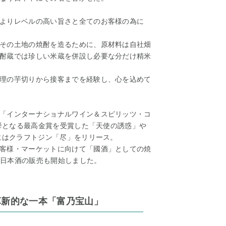
よりレベルの高い旨さと全てのお客様の為に
その土地の焼酎を造るために、原材料は自社畑
酎蔵では珍しい米蔵を併設し必要な分だけ精米
理の芋切りから接客までを経験し、心を込めて
「インターナショナルワイン＆スピリッツ・コ
快挙となる最高金賞を受賞した「天使の誘惑」や
にはクラフトジン「尽」をリリース。
客様・マーケットに向けて「國酒」としての焼
より日本酒の販売も開始しました。
革新的な一本「富乃宝山」