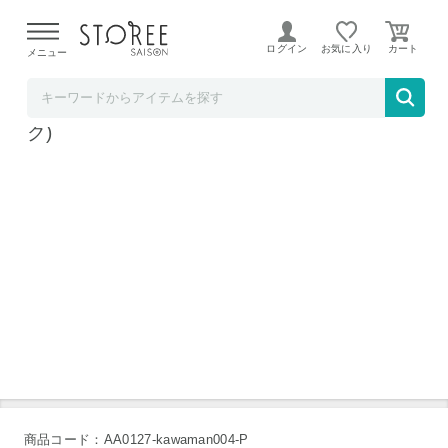
【熊本県での地震による影響について】
令和8年熊本地震に
よる配送遅延が発生しております。
ログイン
お気に入り
メニュー
かわまん商店
沖縄県産 もずく 3種セット (250g×各2パッ
ク)
浜比嘉島のもずく養殖場
もうすぐ収穫！
そのまま使える便利な洗いもずく
沖縄県産シークヮーサーでさわやかな美味しさ
商品コード：AA0127-kawaman004-P