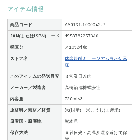
アイテム情報
商品コード
AA0131-1000042-P
JAN(またはISBN)コード
4958782257340
税区分
※10%対象
ストア名
球磨焼酎ミュージアム白岳伝承
蔵
このアイテムの発送目安
３営業日以内
メーカー／製造者
高橋酒造株式会社
内容量
720ml×3
原材料／素材／材質
米(国産) 米こうじ(国産米)
原産国・原産地
熊本県
保存方法
直射日光・高温多湿を避けて保
管