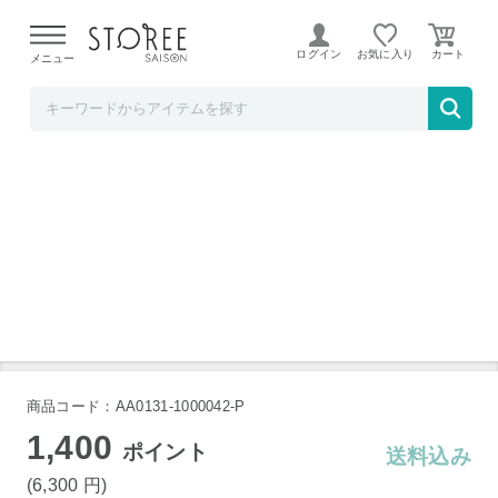
【熊本県での地震による影響について】
令和8年熊本地震に
よる配送遅延が発生しております。
ログイン
お気に入り
メニュー
球磨焼酎ミュージアム白岳伝承蔵
金銀しろ 米焼酎 25度 720ml 3本セット
商品コード：AA0131-1000042-P
1,400
ポイント
送料込み
(6,300
円
)