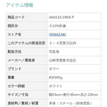
アイテム情報
商品コード
AA0133-2859-P
税区分
※10%対象
ストア名
YAMAZAKI
このアイテムの発送目安
２～４営業日以内
配送方法
宅急便
メーカー／製造者
山崎実業株式会社
ブランド
タワー
重量
約9300g
カラー詳細
ホワイト
サイズ／寸法
幅55cm×奥行45cm×高さ130cm
原材料／素材／材質
本体：スチール（粉体塗装）