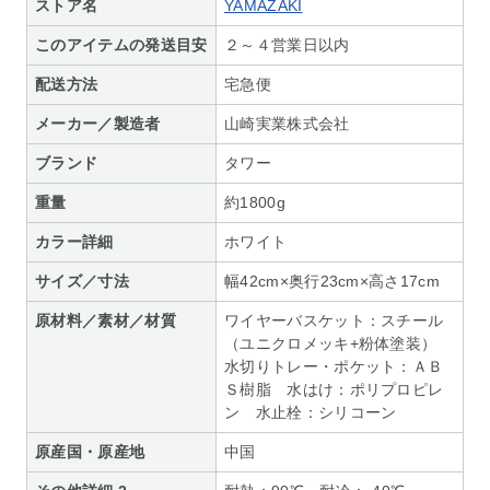
ストア名
YAMAZAKI
このアイテムの発送目安
２～４営業日以内
配送方法
宅急便
メーカー／製造者
山崎実業株式会社
ブランド
タワー
重量
約1800g
カラー詳細
ホワイト
サイズ／寸法
幅42cm×奥行23cm×高さ17cm
原材料／素材／材質
ワイヤーバスケット：スチール
（ユニクロメッキ+粉体塗装）
水切りトレー・ポケット：ＡＢ
Ｓ樹脂 水はけ：ポリプロピレ
ン 水止栓：シリコーン
原産国・原産地
中国