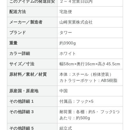
このアイテムの発送目安
２～４営業日以内
配送方法
宅急便
メーカー／製造者
山崎実業株式会社
ブランド
タワー
重量
約3900g
カラー詳細
ホワイト
サイズ／寸法
幅58cm×奥行16cm×高さ45.5cm
原材料／素材／材質
本体：スチール（粉体塗装）
カトラリーポケット：ABS樹脂
原産国・原産地
中国
その他詳細 1
付属品：フック×5
その他詳細 3
耐荷重：各棚：約5・ フック1つ
あたり：約500g
その他詳細 5
組立式