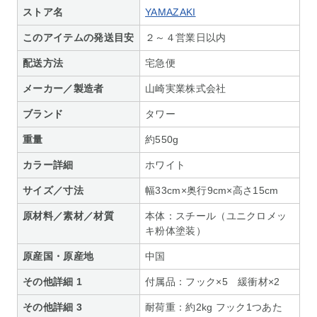
ストア名
YAMAZAKI
このアイテムの発送目安
２～４営業日以内
配送方法
宅急便
メーカー／製造者
山崎実業株式会社
ブランド
タワー
重量
約550g
カラー詳細
ホワイト
サイズ／寸法
幅33cm×奥行9cm×高さ15cm
原材料／素材／材質
本体：スチール（ユニクロメッ
キ粉体塗装）
原産国・原産地
中国
その他詳細 1
付属品：フック×5 緩衝材×2
その他詳細 3
耐荷重：約2kg フック1つあた