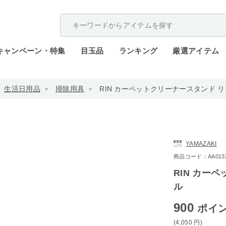
配送遅延が発生しております。
キャンペーン・特集
目玉品
ランキング
厳選アイテム
生活日用品
掃除用具
RIN カーペットクリーナースタンド 
YAMAZAKI
商品コード：AA0133-
RIN カー
ル
900
ポイ
(4,050
円
)