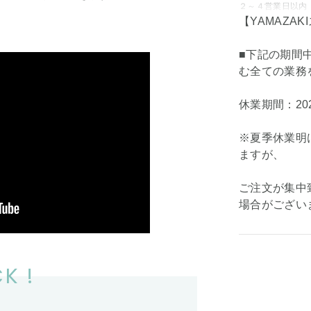
２～４営業日以内
【YAMAZA
■下記の期間
む全ての業務
休業期間：202
※夏季休業明
ますが、
ご注文が集中
場合がござい
K !