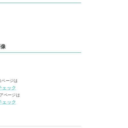
画像
集ページは
チェック
アページは
チェック