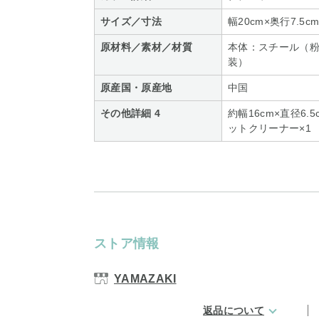
サイズ／寸法
幅20cm×奥行7.5cm
原材料／素材／材質
本体：スチール（
装）
原産国・原産地
中国
その他詳細 4
約幅16cm×直径6
ットクリーナー×1
ストア情報
YAMAZAKI
返品について