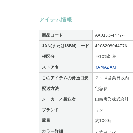
アイテム情報
商品コード
AA0133-4477-P
JAN(またはISBN)コード
4903208044776
税区分
※10%対象
ストア名
YAMAZAKI
このアイテムの発送目安
２～４営業日以内
配送方法
宅急便
メーカー／製造者
山崎実業株式会社
ブランド
リン
重量
約1000g
カラー詳細
ナチュラル