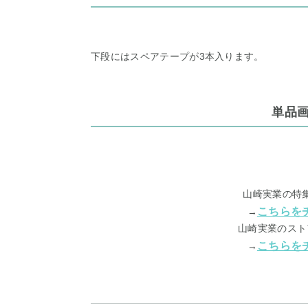
下段にはスペアテープが3本入ります。
単品
山崎実業の特
こちらを
→
山崎実業のスト
こちらを
→