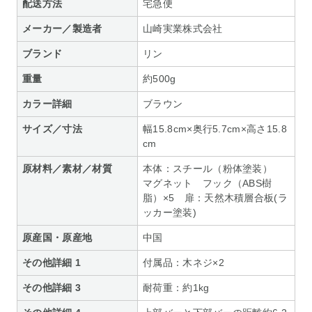
配送方法
宅急便
メーカー／製造者
山崎実業株式会社
ブランド
リン
重量
約500g
カラー詳細
ブラウン
サイズ／寸法
幅15.8cm×奥行5.7cm×高さ15.8
cm
原材料／素材／材質
本体：スチール（粉体塗装）
マグネット フック（ABS樹
脂）×5 扉：天然木積層合板(ラ
ッカー塗装)
原産国・原産地
中国
その他詳細 1
付属品：木ネジ×2
その他詳細 3
耐荷重：約1kg