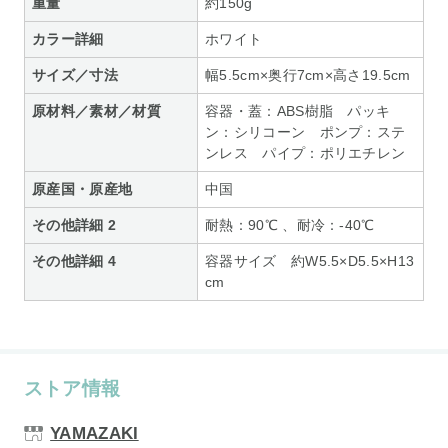
重量
約150g
カラー詳細
ホワイト
サイズ／寸法
幅5.5cm×奥行7cm×高さ19.5cm
原材料／素材／材質
容器・蓋：ABS樹脂 パッキ
ン：シリコーン ポンプ：ステ
ンレス パイプ：ポリエチレン
原産国・原産地
中国
その他詳細 2
耐熱：90℃ 、耐冷：-40℃
その他詳細 4
容器サイズ 約W5.5×D5.5×H13
cm
ストア情報
YAMAZAKI