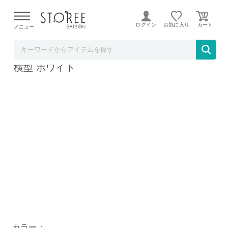
【熊本県での地震による影響について】
令和8年熊本地震に
よる配送遅延が発生しております。
ログイン
お気に入り
メニュー
YAMAZAKI
tower キッチン自立式スチールパネル タワー
横型 ホワイト
カラー：