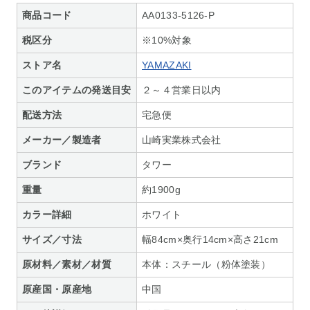
商品コード
AA0133-5126-P
税区分
※10%対象
ストア名
YAMAZAKI
このアイテムの発送目安
２～４営業日以内
配送方法
宅急便
メーカー／製造者
山崎実業株式会社
ブランド
タワー
重量
約1900g
カラー詳細
ホワイト
サイズ／寸法
幅84cm×奥行14cm×高さ21cm
原材料／素材／材質
本体：スチール（粉体塗装）
原産国・原産地
中国