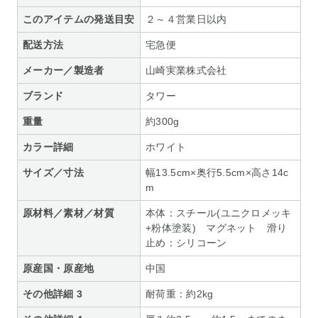
このアイテムの発送目安
２～４営業日以内
配送方法
宅急便
メーカー／製造者
山崎実業株式会社
ブランド
タワー
重量
約300g
カラー詳細
ホワイト
サイズ／寸法
幅13.5cm×奥行5.5cm×高さ14c
m
原材料／素材／材質
本体：スチール(ユニクロメッキ
+粉体塗装) マグネット 滑り
止め：シリコーン
原産国・原産地
中国
その他詳細 3
耐荷重：約2kg